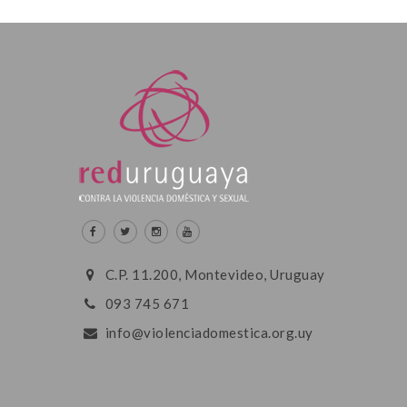
C.P. 11.200, Montevideo, Uruguay
093 745 671
info@violenciadomestica.org.uy