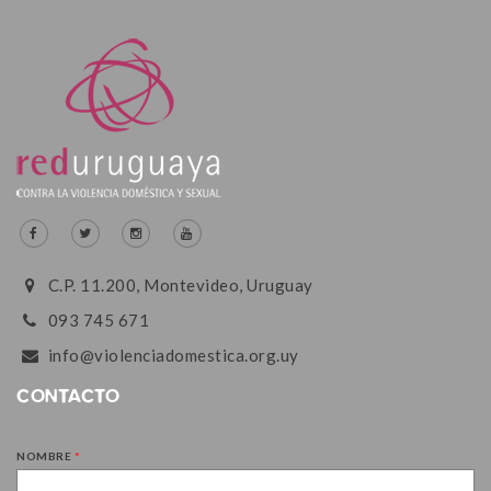
C.P. 11.200, Montevideo, Uruguay
093 745 671
info@violenciadomestica.org.uy
CONTACTO
NOMBRE
*