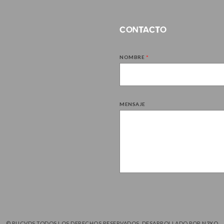
CONTACTO
NOMBRE
*
MENSAJE
© RUCVDS TODOS LOS DERECHOS RESERVADOS. DESARROLLADO POR
N3XO